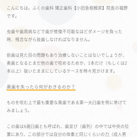
こんにちは。ふくの歯科 矯正歯科【小田急相模原】院長の福野
です。
虫歯や歯周病などで歯が修復不可能なほどダメージを負った
時、残念ながら抜歯しなければなりません。
前歯は見た目の問題もあり治療しないことはないでしょうが、
奥歯となるとまだ他の歯で咬めるためか、1本だけ（もしくは2
本以上）抜いたままにしているケースを時々見かけます。
奥歯を失ったら何がおきるのか？
ものを咬む上で最も重要な奥歯である第一大臼歯を例に挙げて
みましょう。
この歯は6歳臼歯とも呼ばれ、歯並び（歯列）の中では中央の位
置にあり、この部分では自分の体重と同じくらいの力（成人男