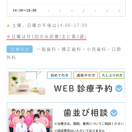
14:30〜18:00
●
●
●
／
●
▲
▲
土曜、日曜の午後は14:00~17:00
▲
※
日曜は月1回のみ診療(主に第2週)
一般歯科・矯正歯科・小児歯科・口腔
診療科目
外科