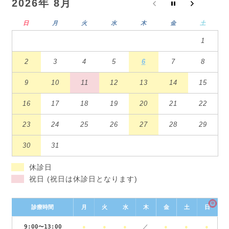
2026年 8月
日
月
火
水
木
金
土
1
2
3
4
5
6
7
8
9
10
11
12
13
14
15
16
17
18
19
20
21
22
23
24
25
26
27
28
29
30
31
休診日
祝日 (祝日は休診日となります)
※
診療時間
月
火
水
木
金
土
日
9:00〜13:00
●
●
●
／
●
●
●