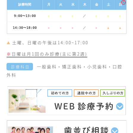
※
診療時間
月
火
水
木
金
土
日
9:00〜13:00
●
●
●
／
●
●
●
14:30〜18:00
●
●
●
／
●
▲
▲
土曜、日曜の午後は14:00~17:00
▲
※
日曜は月1回のみ診療(主に第2週)
一般歯科・矯正歯科・小児歯科・口腔
診療科目
外科