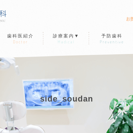
お
歯科医紹介
診療案内▼
予防歯科
Doctor
Madical
Preventive
side_soudan