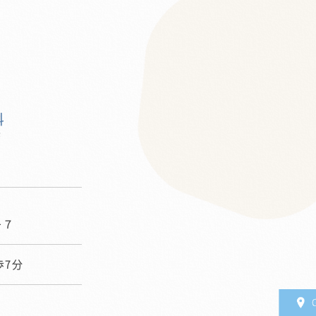
0
−７
歩7分