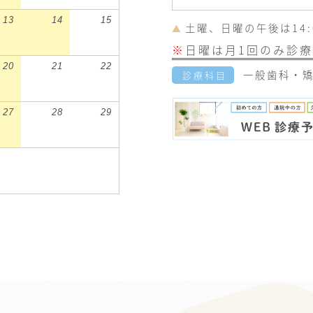
13
14
15
土曜、日曜の午後は14:0
▲
※
日曜は月1回のみ診療
20
21
22
一般歯科・矯
診療科目
27
28
29