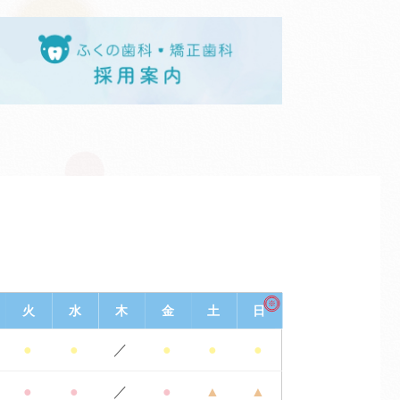
※
火
水
木
金
土
日
●
●
／
●
●
●
●
●
／
●
▲
▲