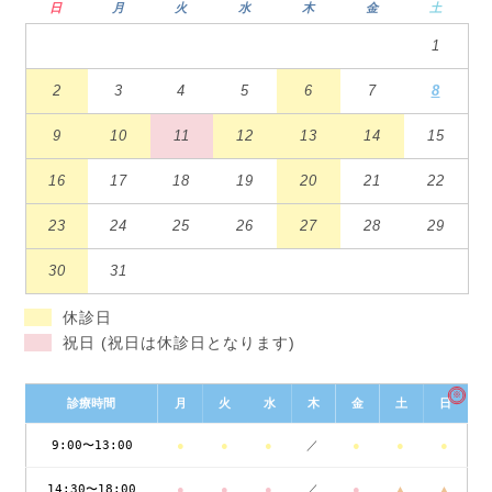
日
月
火
水
木
金
土
1
2
3
4
5
6
7
8
9
10
11
12
13
14
15
16
17
18
19
20
21
22
23
24
25
26
27
28
29
30
31
休診日
祝日 (祝日は休診日となります)
※
診療時間
月
火
水
木
金
土
日
9:00〜13:00
●
●
●
／
●
●
●
14:30〜18:00
●
●
●
／
●
▲
▲