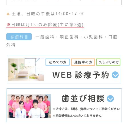
土曜、日曜の午後は14:00~17:00
▲
※
日曜は月1回のみ診療(主に第2週)
一般歯科・矯正歯科・小児歯科・口腔
診療科目
外科