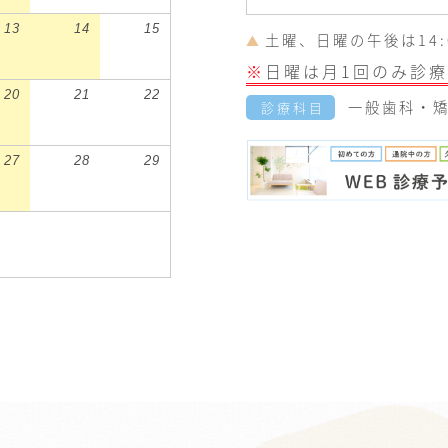
13
14
15
土曜、日曜の午後は14:0
▲
※
日曜は月1回のみ診療
20
21
22
一般歯科・矯
診療科目
27
28
29