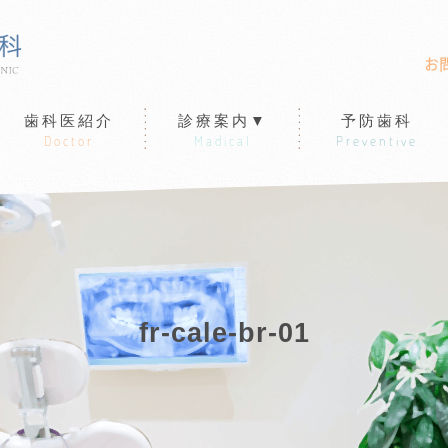
お
歯科医紹介
診療案内▼
予防歯科
Doctor
Madical
Preventive
fr-cale-br-01