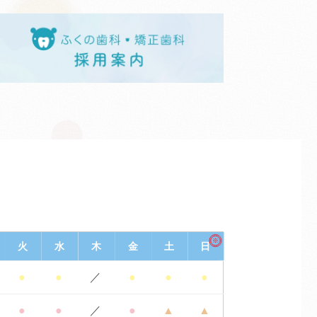
※
火
水
木
金
土
日
●
●
／
●
●
●
●
●
／
●
▲
▲