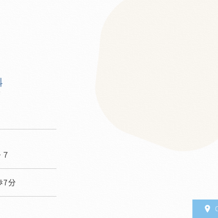
0
−７
歩7分