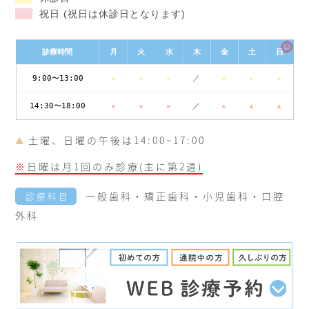
祝日 (祝日は休診日となります)
※
診療時間
月
火
水
木
金
土
日
9:00〜13:00
●
●
●
／
●
●
●
14:30〜18:00
●
●
●
／
●
▲
▲
土曜、日曜の午後は14:00~17:00
▲
※
日曜は月1回のみ診療(主に第2週)
一般歯科・矯正歯科・小児歯科・口腔
診療科目
外科