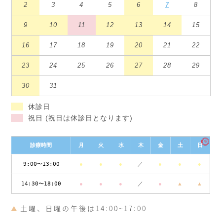
2
3
4
5
6
7
8
9
10
11
12
13
14
15
16
17
18
19
20
21
22
23
24
25
26
27
28
29
30
31
休診日
祝日 (祝日は休診日となります)
※
診療時間
月
火
水
木
金
土
日
9:00〜13:00
●
●
●
／
●
●
●
14:30〜18:00
●
●
●
／
●
▲
▲
土曜、日曜の午後は14:00~17:00
▲