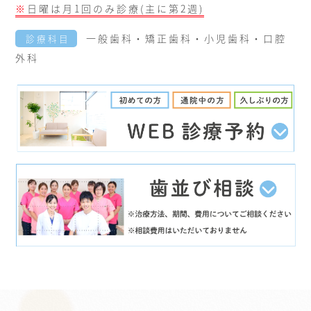
※
日曜は月1回のみ診療(主に第2週)
一般歯科・矯正歯科・小児歯科・口腔
診療科目
外科