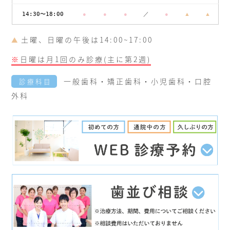
14:30〜18:00
●
●
●
／
●
▲
▲
土曜、日曜の午後は14:00~17:00
▲
※
日曜は月1回のみ診療(主に第2週)
一般歯科・矯正歯科・小児歯科・口腔
診療科目
外科