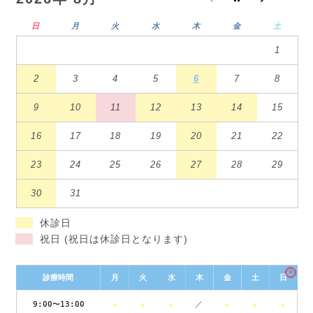
日
月
火
水
木
金
土
1
2
3
4
5
6
7
8
9
10
11
12
13
14
15
16
17
18
19
20
21
22
23
24
25
26
27
28
29
30
31
休診日
祝日 (祝日は休診日となります)
※
診療時間
月
火
水
木
金
土
日
9:00〜13:00
●
●
●
／
●
●
●