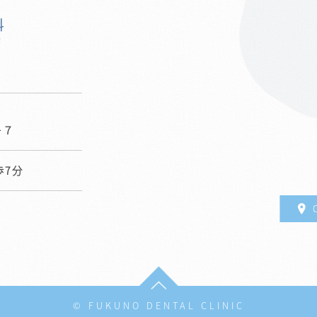
0
−７
歩7分
© FUKUNO DENTAL CLINIC