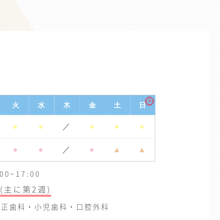
※
火
水
木
金
土
日
●
●
／
●
●
●
●
●
／
●
▲
▲
0~17:00
(主に第2週)
正歯科・小児歯科・口腔外科