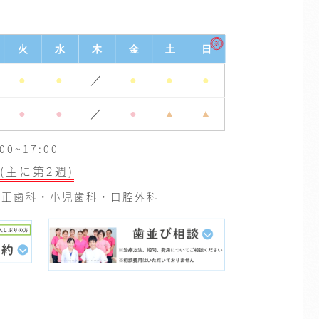
※
火
水
木
金
土
日
●
●
／
●
●
●
●
●
／
●
▲
▲
0~17:00
(主に第2週)
正歯科・小児歯科・口腔外科