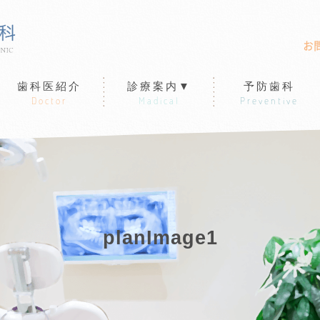
お
歯科医紹介
診療案内▼
予防歯科
Doctor
Madical
Preventive
planImage1