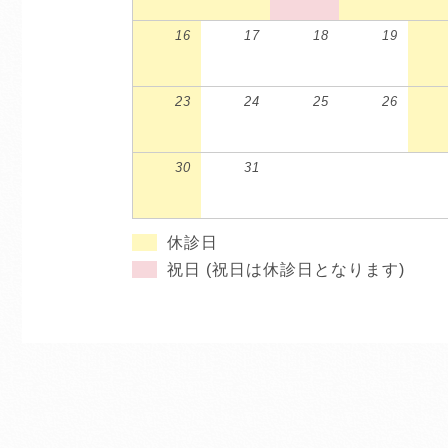
16
17
18
19
23
24
25
26
30
31
休診日
祝日 (祝日は休診日となります)