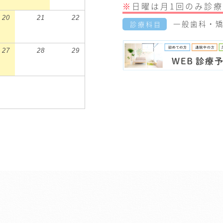
※
日曜は月1回のみ診療
20
21
22
一般歯科・矯
診療科目
27
28
29