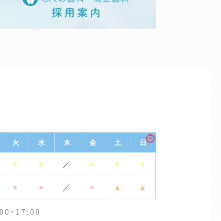
※
火
水
木
金
土
日
●
●
／
●
●
●
●
●
／
●
▲
▲
0~17:00