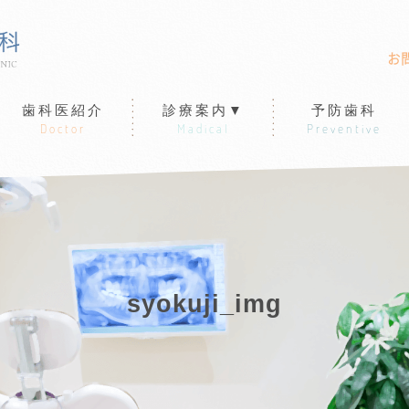
お
歯科医紹介
診療案内▼
予防歯科
Doctor
Madical
Preventive
syokuji_img