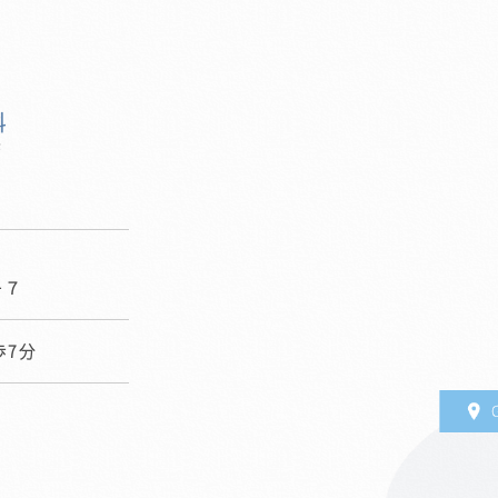
0
−７
歩7分