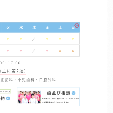
※
火
水
木
金
土
日
●
●
／
●
●
●
●
●
／
●
▲
▲
0~17:00
(主に第2週)
正歯科・小児歯科・口腔外科