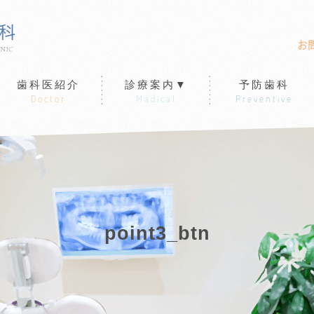
お
歯科医紹介
診療案内▼
予防歯科
Doctor
Madical
Preventive
point3_btn